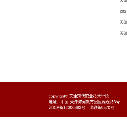
天津
20
天津
天津
copyright©
天津现代职业技术学院
地址：中国·天津海河教育园区雅观路3号
津ICP备12000893号
津教备0570号